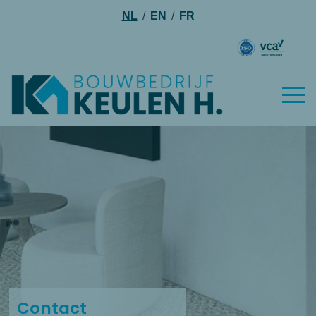
NL
/
EN
/
FR
Contact